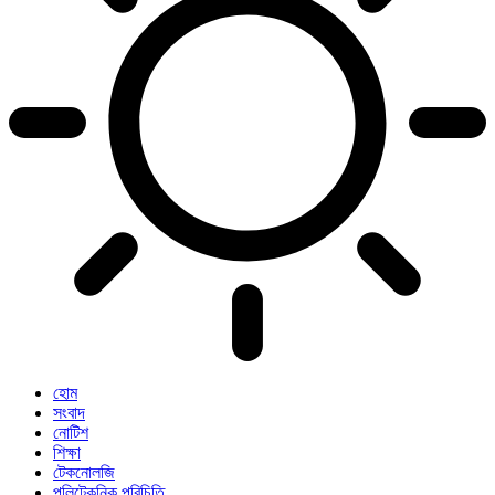
হোম
সংবাদ
নোটিশ
শিক্ষা
টেকনোলজি
পলিটেকনিক পরিচিতি