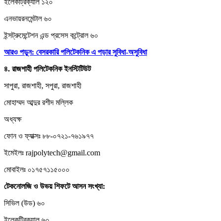
ইলেকট্রিক্যাল ১২০
এনভায়রনমেন্টাল ৬০
ইন্সট্রুমেন্টেশন এন্ড প্রসেস কন্ট্রোল ৬০
আরও পড়ুন: বেসরকারি পলিটেকনিক এ পড়ার সুবিধা-অসুবিধা
৪.
রাজশাহী
পলিটেকনিক
ইনস্টিটিউট
সাপুরা, রাজশাহী, সপুরা, রাজশাহী
মোহাম্মদ আব্দুর রশীদ মল্লিক
অধ্যক্ষ
ফোন ও ফ্যাক্সঃ ৮৮-০৭২১-৭৬১৯৭৭
ইমেইলঃ rajpolytech@gmail.com
মোবাইলঃ ০১৭৫৭১১৫০০০
টেকনোলজি
ও
উভয়
শিফটে
আসন
সংখ্যা:
সিভিল (উড) ৬০
ইলেকট্রিক্যাল ৬০