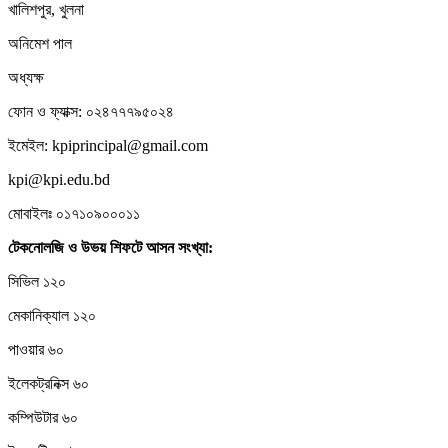
খালিশপুর, খুলনা
অনিমেশ পাল
অধ্যক্ষ
ফোন ও ফ্যাক্স: ০২৪৭৭৭৯৫০২৪
ইমেইল: kpiprincipal@gmail.com
kpi@kpi.edu.bd
মোবাইলঃ ০১৭১০৯০০০১১
টেকনোলজি
ও
উভয়
শিফটে
আসন
সংখ্যা:
সিভিল ১২০
মেকানিক্যাল ১২০
পাওয়ার ৬০
ইলেকট্রনিক্স ৬০
কম্পিউটার ৬০