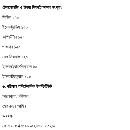
টেকনোলজি
ও
উভয়
শিফটে
আসন
সংখ্যা:
সিভিল ১২০
ইলেকট্রনিক্স ১২০
কম্পিউটার ১২০
পাওয়ার ১২০
মেকানিক্যাল ১২০
ইলেকট্রোমেডিক্যাল ৬০
ইলেকট্রিক্যাল ১২০
৬.
বরিশাল
পলিটেকনিক
ইনস্টিটিউট
আলেকান্দা, বরিশাল
মোঃ রুহুল আমিন
অধ্যক্ষ
ফোন ও ফ্যাক্স: ৮৮-০২৪৭৮৮৩০২১৩