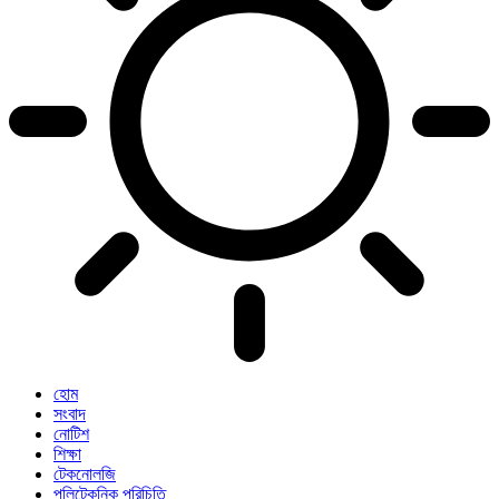
হোম
সংবাদ
নোটিশ
শিক্ষা
টেকনোলজি
পলিটেকনিক পরিচিতি