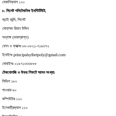
মেকানিক্যাল ১২০
৮.
সিলেট
পলিটেকনিক
ইনস্টিটিউট,
বড়াই কান্দি, সিলেট
মোহাম্মদ রিহান উদ্দিন
অধ্যক্ষ (ভারপ্রাপ্ত)
ফোন ও ফ্যাক্সঃ ৮৮-০৮২১-৭১৬৩৭২
ইমেইলঃ principalsylhetpoly@gmail.com
মোবাইলঃ ০১৯৭১৩৩৩৮৮৮
টেকনোলজি
ও
উভয়
শিফটে
আসন
সংখ্যা:
সিভিল ১৮০
পাওয়ার ৬০
কম্পিউটার ১২০
ইলেকট্রিক্যাল ১২০