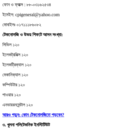
ফোন ও ফ্যাক্স : ৮৮-০৩১৬২৫৩৪
ইমেইল: cpigeneral@yahoo.com
মোবাইলঃ ০১৭১১১৮৬০৮২
টেকনোলজি
ও
উভয়
শিফটে
আসন
সংখ্যা:
সিভিল ১২০
ইলেকট্রনিক্স ১২০
ইলেকট্রিক্যাল ১২০
মেকানিক্যাল ১২০
কম্পিউটার ১২০
পাওয়ার ১২০
এনভায়রনমেন্টাল ১২০
আরও পড়ুন: কোন টেকনোলজিতে পড়বেন?
৩.
খুলনা
পলিটেকনিক
ইনস্টিটিউট