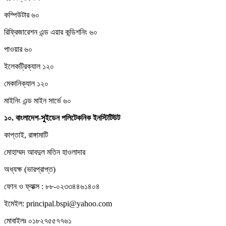
কম্পিউটার ৬০
রিফ্রিজারেশন এন্ড এয়ার কন্ডিশনিং ৬০
পাওয়ার ৬০
ইলেকট্রিক্যাল ১২০
মেকানিক্যাল ১২০
মাইনিং এন্ড মাইন সার্ভে ৬০
১০.
বাংলাদেশ-
সুইডেন
পলিটেকনিক
ইনস্টিটিউট
কাপ্তাই, রাঙ্গামাটি
মোহাম্মদ আবদুল মতিন হাওলাদার
অধ্যক্ষ (ভারপ্রাপ্ত)
ফোন ও ফ্যাক্স : ৮৮-০২৩৩৪৪৬১৪০৪
ইমেইল: principal.bspi@yahoo.com
মোবাইলঃ ০১৮২৭৫৫৭৭৬১