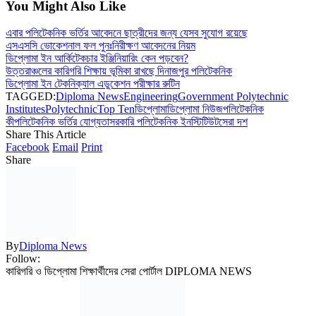
You Might Also Like
এবার পলিটেকনিক ভর্তির আবেদনে ছাত্রীদের জন্য যেসব সুযোগ রয়েছে
এসএসসি ভোকেশনাল ফল পুনঃনিরীক্ষণ আবেদনের নিয়ম
ডিপ্লোমা ইন আর্কিটেকচার ইঞ্জিনিয়ারিং কেন পড়বেন?
উত্তরাঞ্চলের কারিগরি শিক্ষায় ভূমিকা রাখছে দিনাজপুর পলিটেকনিক
ডিপ্লোমা ইন টেকনিক্যাল এডুকেশন পরীক্ষার রুটিন
TAGGED:
Diploma News
Engineering
Government Polytechnic
Institutes
Polytechnic
Top Ten
ডিপ্লোমা
ডিপ্লোমা নিউজ
পলিটেকনিক
কী
পলিটেকনিক ভর্তির যোগ্যতা
সরকারি পলিটেকনিক ইনস্টিটিউট
সেরা দশ
Share This Article
Facebook
Email
Print
Share
By
Diploma News
Follow:
কারিগরি ও ডিপ্লোমা শিক্ষার্থীদের সেরা পোর্টাল DIPLOMA NEWS