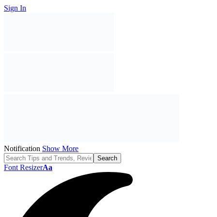
Sign In
Notification
Show More
Font Resizer
Aa