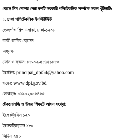
জেনে নিন দেশের সেরা দশটি সরকারি পলিটেকনিক সর্ম্পকে সকল খুঁটিনাটি:
১.
ঢাকা
পলিটেকনিক
ইনস্টিটিউট
তেজগাঁও শিল্প এলাকা, ঢাকা-১২০৮
কাজী জাকির হোসেন
অধ্যক্ষ
ফোন ও ফ্যাক্স: ৮৮-০২-৫৮১৫১৮৮০
ইমেইল: principal_dpi54@yahoo.com
ওয়েব: www.dpi.gov.bd
মোবাইলঃ ০১৯৯২০০৬৪৬৫
টেকনোলজি
ও
উভয়
শিফটে
আসন
সংখ্যা:
ইলেকট্রনিক্স ১২০
ইলেকট্রিক্যাল ১৮০
সিভিল ২৪০