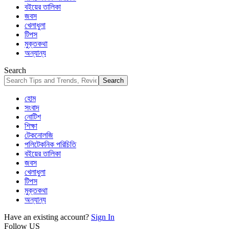
বইয়ের তালিকা
জবস
খেলাধুলা
টিপস
মুক্তকথা
অন্যান্য
Search
হোম
সংবাদ
নোটিশ
শিক্ষা
টেকনোলজি
পলিটেকনিক পরিচিতি
বইয়ের তালিকা
জবস
খেলাধুলা
টিপস
মুক্তকথা
অন্যান্য
Have an existing account?
Sign In
Follow US