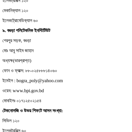
ইলেকট্রনিক্স ১২০
মেকানিক্যাল ১২০
ইলেকট্রোমেডিক্যাল ৬০
৯.
বগুড়া
পলিটেকনিক
ইনস্টিটিউট
শেরপুর সড়ক, বগুড়া
মোঃ আবু সাইম জাহান
অধ্যক্ষ(ভারপ্রাপ্ত)
ফোন ও ফ্যাক্স: ৮৮-০২৫৮৮৮১৪০৬০
ইমেইল : bogra_poly@yahoo.com
ওয়েব: www.bpi.gov.bd
মোবাইলঃ ০১৭১২৫০২১৫৪
টেকনোলজি
ও
উভয়
শিফটে
আসন
সংখ্যা:
সিভিল ১২০
ইলেকট্রনিক্স ৬০