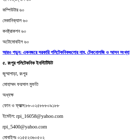
কম্পিউটার ৬০
মেকানিক্যাল ৬০
কনষ্ট্রাকশন ৬০
অটোমোবাইল ৬০
আরও পড়ুন: একনজরে সরকারি পলিটেকনিকগুলোর নাম, টেকনোলজি ও আসন সংখ্যা
৫.
রংপুর
পলিটেকনিক
ইনস্টিটিউট
জুম্মাপাড়া, রংপুর
মোহাম্মদ ফয়সাল মুফতি
অধ্যক্ষ
ফোন ও ফ্যাক্স:৮৮-০২৫৮৮৮০৯১৮৮
ইমেইল: rpi_16058@yahoo.com
rpi_5400@yahoo.com
মোবাইলঃ ০১৫৫২৩৬০৫০২