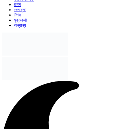
জবস
খেলাধুলা
টিপস
মুক্তকথা
অন্যান্য