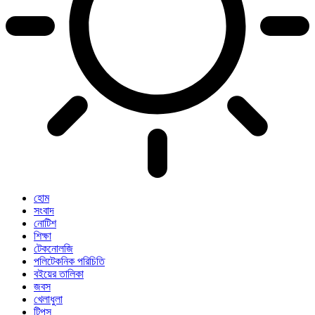
হোম
সংবাদ
নোটিশ
শিক্ষা
টেকনোলজি
পলিটেকনিক পরিচিতি
বইয়ের তালিকা
জবস
খেলাধুলা
টিপস