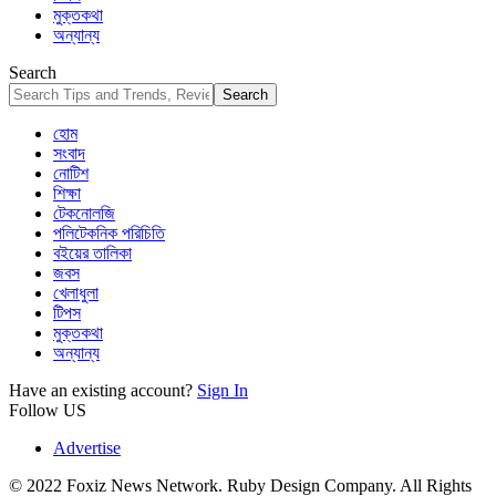
মুক্তকথা
অন্যান্য
Search
হোম
সংবাদ
নোটিশ
শিক্ষা
টেকনোলজি
পলিটেকনিক পরিচিতি
বইয়ের তালিকা
জবস
খেলাধুলা
টিপস
মুক্তকথা
অন্যান্য
Have an existing account?
Sign In
Follow US
Advertise
© 2022 Foxiz News Network. Ruby Design Company. All Rights