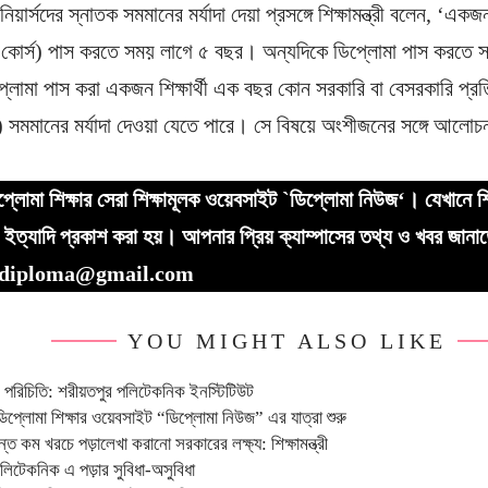
নিয়ার্সদের স্নাতক সমমানের মর্যাদা দেয়া প্রসঙ্গে শিক্ষামন্ত্রী বলেন, ‘এক
 কোর্স) পাস করতে সময় লাগে ৫ বছর। অন্যদিকে ডিপ্লোমা পাস করতে 
িপ্লোমা পাস করা একজন শিক্ষার্থী এক বছর কোন সরকারি বা বেসরকারি প্রত
 সমমানের মর্যাদা দেওয়া যেতে পারে। সে বিষয়ে অংশীজনের সঙ্গে আলোচন
্লোমা শিক্ষার সেরা শিক্ষামূলক ওয়েবসাইট `ডিপ্লোমা নিউজ‘। যেখানে শি
ইত্যাদি প্রকাশ করা হয়। আপনার প্রিয় ক্যাম্পাসের তথ্য ও খবর জানা
wsdiploma@gmail.com
YOU MIGHT ALSO LIKE
পরিচিতি: শরীয়তপুর পলিটেকনিক ইনস্টিটিউট
ডিপ্লোমা শিক্ষার ওয়েবসাইট “ডিপ্লোমা নিউজ” এর যাত্রা শুরু
ন্ত কম খরচে পড়ালেখা করানো সরকারের লক্ষ্য: শিক্ষামন্ত্রী
লিটেকনিক এ পড়ার সুবিধা-অসুবিধা