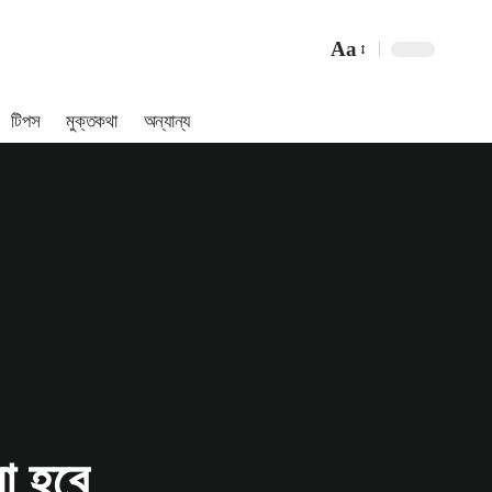
Aa
Font
Resizer
টিপস
মুক্তকথা
অন্যান্য
়া হবে