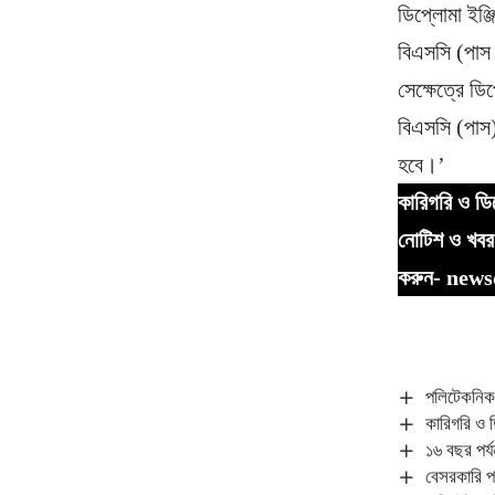
ডিপ্লোমা ইঞ্জি
বিএসসি (পাস
সেক্ষেত্রে ড
বিএসসি (পাস)
হবে।’
কারিগরি ও ডিপ
নোটিশ ও খবর 
করুন- ne
পলিটেকনিক 
কারিগরি ও 
১৬ বছর পর্য
বেসরকারি প