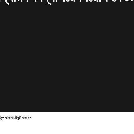
মহিবুল হাসান চৌধুরী নওফেল