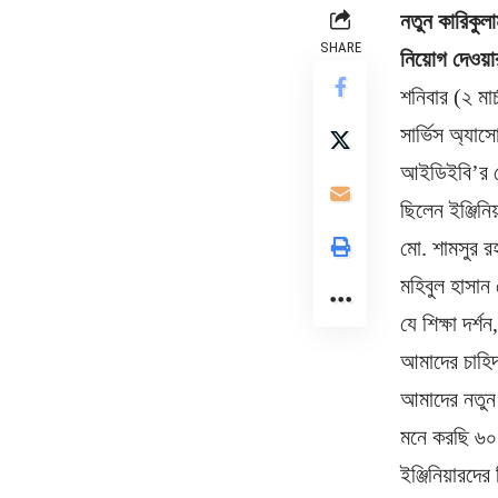
নতুন কারিকুল
SHARE
নিয়োগ দেওয়ার
শনিবার (২ মা
সার্ভিস অ্যা
আইডিইবি’র প্
ছিলেন ইঞ্জিন
মো. শামসুর 
মহিবুল হাসান
যে শিক্ষা দর্
আমাদের চাহিদ
আমাদের নতুন 
মনে করছি ৬০ 
ইঞ্জিনিয়ারদ