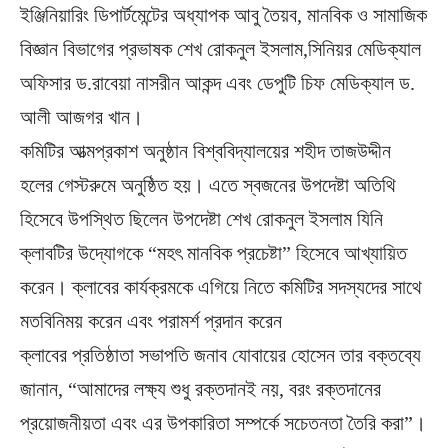
ইঞ্জিনিয়ারিং ডিপার্টমেন্টের অধ্যাপক আবু তৈয়ব, মানবিক ও সামাজিক
বিজ্ঞান বিভাগের প্রভাষক শেখ রোকনুল ইসলাম,সিনিয়র মেডিক্যাল
অফিসার ড.রাবেয়া নাসরীন আকন্দ এবং ডেপুটি চিফ মেডিক্যাল ড.
আলী আজগর খান।
কমিটির আত্মপ্রকাশ অনুষ্ঠান বিশ্ববিদ্যালয়ের শহীদ তাজউদ্দীন
হলের গেস্টরুমে অনুষ্ঠিত হয়। এতে স্বজনের উপদেষ্টা অতিথি
হিসেবে উপস্থিত ছিলেন উপদেষ্টা শেখ রোকনুল ইসলাম যিনি
ক্লাবটির উদ্যোগকে “মহৎ মানবিক প্রচেষ্টা” হিসেবে আখ্যায়িত
করেন। ক্লাবের কার্যক্রমকে এগিয়ে নিতে কমিটির সদস্যদের সাথে
মতবিনিময় করেন এবং পরামর্শ প্রদান করেন
ক্লাবের প্রতিষ্ঠাতা সভাপতি জনাব যোবায়ের হোসেন তার বক্তব্যে
জানান, “আমাদের লক্ষ্য শুধু রক্তদানই নয়, বরং রক্তদানের
প্রয়োজনীয়তা এবং এর উপকারিতা সম্পর্কে সচেতনতা তৈরি করা”।