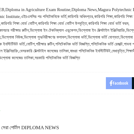
EB
Diploma in Agriculture Exam Routine
Diploma News
Magura Polytechnic I
ic Institute
এইচএসসির পর পলিটেকনিকে ভর্তি
কারিগরি অধিদপ্তর
কারিগরি শিক্ষা
কারিগরি শিক্ষ
কারিগরি শিক্ষা বোর্ড নোটিশ
কারিগরি শিক্ষা বোর্ড নোটিশ উপবৃত্তি
কারিগরি শিক্ষা বোর্ড ভর্তি ফরম
ালচার পরীক্ষার রুটিন
ডিপ্লোমা ইন টেকনিক্যাল এডুকেশন
ডিপ্লোমা ইন টেক্সটাইল ইঞ্জিনিয়ারিং
ডিপ্ল
হ
ডিপ্লোমা নিউজ
ডিপ্লোমা পুনঃনিরীক্ষণের ফলাফল
ডিপ্লোমা ভর্তি
ডিপ্লোমা ভর্তি যোগ্যতা
ডিপ্লোমা 
 ইনস্টিটিউট ভর্তি
নোটিশ
পরীক্ষার রুটিন
পলিটেকনিক ভর্তি বিজ্ঞপ্তি
পলিটেকনিক ভর্তি রেজাল্ট
পাবনা 
 ইঞ্জিনিয়ারিং
বেসরকারি টেক্সটাইল কলেজের তালিকা
মাগুরা পলিটেকনিক ইনস্টিটিউট
মেধাবৃত্তি
শিক্ষার্
ডিপ্লোমা কলেজের তালিকা
সরকারি পলিটেকনিক ভর্তি বিজ্ঞপ্তি
Facebook
্থীদের সেরা পোর্টাল DIPLOMA NEWS