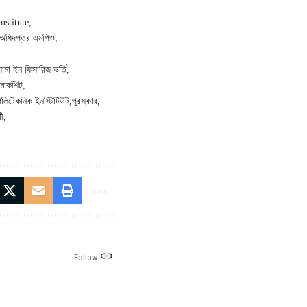
nstitute
া অধিদপ্তর এমপিও
োমা ইন ফিসারিজ ভর্তি
মার্কশিট
পলিটেকনিক ইনস্টিটিউট
পুরস্কার
থী
Follow: