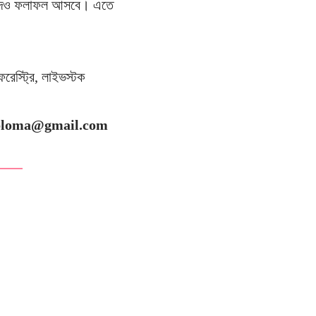
র্থীদেও ফলাফল আসবে। এতে
ফরেস্ট্রি, লাইভস্টক
wsdiploma@gmail.com