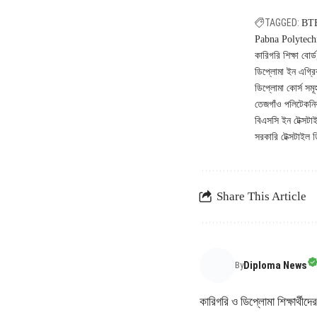
TAGGED:
BT
Pabna Polytechn
কারিগরি শিক্ষা বোর্ড
ডিপ্লোমা ইন এগ্রিক
ডিপ্লোমা কোর্স সমূ
তেজগাঁও পলিটেকনিক
বিএসসি ইন টেক্সটাইল
সরকারি টেক্সটাইল 
Share This Article
Diploma News
By
কারিগরি ও ডিপ্লোমা শিক্ষার