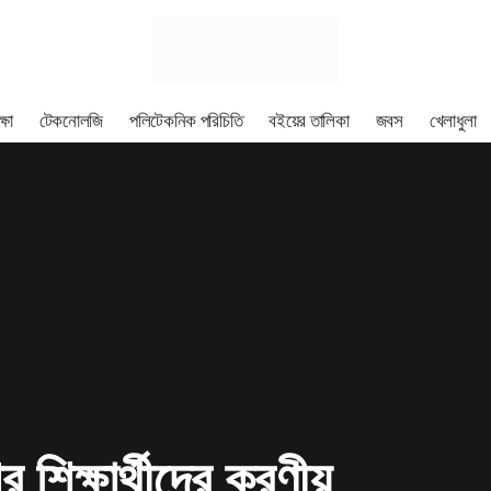
্ষা
টেকনোলজি
পলিটেকনিক পরিচিতি
বইয়ের তালিকা
জবস
খেলাধুলা
 শিক্ষার্থীদের করণীয়