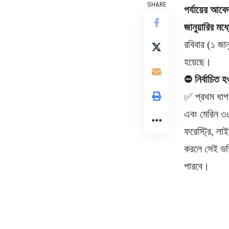
SHARE
পর্যায়ের আবে
জানুয়ারির মধ
রবিবার (১ জান
হয়েছে।
⛔ নির্বাচিত হও
✅ প্রথম ধাপ: 
এবং মেরিন ৩৮৫
ফরেস্ট্রি, লাই
করলে সেই ভর্
পারবে।