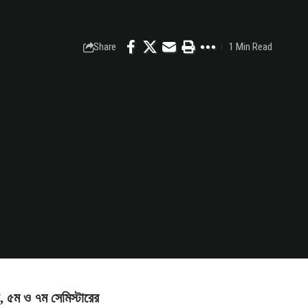
Share
1 Min Read
য়, ৫ম ও ৭ম সেমিস্টারের