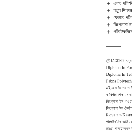
এবার পলিটে
নতুন শিক্ষা
যেভাবে পলি
ডিপ্লোমা ই
পলিটেকনিকে
TAGGED:
১ম
৩
Diploma In Pow
Diploma In Tel
Pabna Polytechn
এইচএসসির পর পলিট
কারিগরি শিক্ষা বোর
ডিপ্লোমা ইন পাওয
ডিপ্লোমা ইন টেক্সটা
ডিপ্লোমা ভর্তি যোগ
পলিটেকনিক ভর্তি রেজ
মাগুরা পলিটেকনিক 