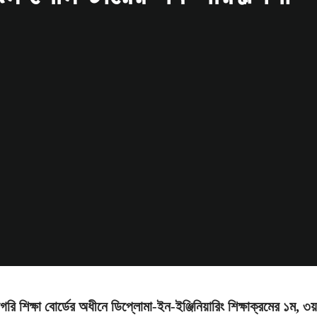
গরি শিক্ষা বোর্ডের অধীনে ডিপ্লোমা-ইন-ইঞ্জিনিয়ারিং শিক্ষাক্রমের ১ম, ৩