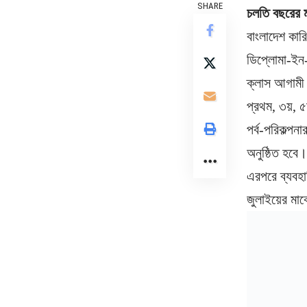
SHARE
চলতি বছরের মা
বাংলাদেশ কার
ডিপ্লোমা-ইন-ই
ক্লাস আগামী 
প্রথম, ৩য়, ৫
পর্ব-পরিকল্পন
অনুষ্ঠিত হবে।
এরপরে ব্যবহার
জুলাইয়ের মা