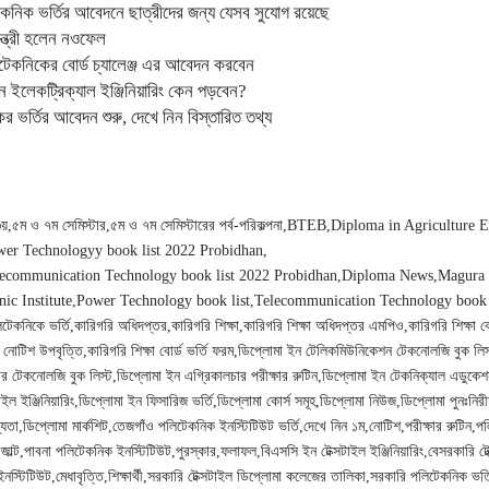
কনিক ভর্তির আবেদনে ছাত্রীদের জন্য যেসব সুযোগ রয়েছে
মন্ত্রী হলেন নওফেল
টেকনিকের বোর্ড চ্যালেঞ্জ এর আবেদন করবেন
ন ইলেকট্রিক্যাল ইঞ্জিনিয়ারিং কেন পড়বেন?
র ভর্তির আবেদন শুরু, দেখে নিন বিস্তারিত তথ্য
য়
৫ম ও ৭ম সেমিস্টার
৫ম ও ৭ম সেমিস্টারের পর্ব-পরিকল্পনা
BTEB
Diploma in Agriculture 
er Technologyy book list 2022 Probidhan
ecommunication Technology book list 2022 Probidhan
Diploma News
Magura P
ic Institute
Power Technology book list
Telecommunication Technology book 
েকনিকে ভর্তি
কারিগরি অধিদপ্তর
কারিগরি শিক্ষা
কারিগরি শিক্ষা অধিদপ্তর এমপিও
কারিগরি শিক্ষা বো
্ড নোটিশ উপবৃত্তি
কারিগরি শিক্ষা বোর্ড ভর্তি ফরম
ডিপ্লোমা ইন টেলিকমিউনিকেশন টেকনোলজি বুক লিস
়ার টেকনোলজি বুক লিস্ট
ডিপ্লোমা ইন এগ্রিকালচার পরীক্ষার রুটিন
ডিপ্লোমা ইন টেকনিক্যাল এডুকেশ
ইল ইঞ্জিনিয়ারিং
ডিপ্লোমা ইন ফিসারিজ ভর্তি
ডিপ্লোমা কোর্স সমূহ
ডিপ্লোমা নিউজ
ডিপ্লোমা পুনঃনির
্যতা
ডিপ্লোমা মার্কশিট
তেজগাঁও পলিটেকনিক ইনস্টিটিউট ভর্তি
দেখে নিন ১ম
নোটিশ
পরীক্ষার রুটিন
পল
াল্ট
পাবনা পলিটেকনিক ইনস্টিটিউট
পুরস্কার
ফলাফল
বিএসসি ইন টেক্সটাইল ইঞ্জিনিয়ারিং
বেসরকারি ট
ইনস্টিটিউট
মেধাবৃত্তি
শিক্ষার্থী
সরকারি টেক্সটাইল ডিপ্লোমা কলেজের তালিকা
সরকারি পলিটেকনিক ভর্তি