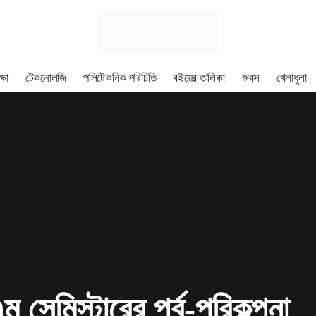
্ষা
টেকনোলজি
পলিটেকনিক পরিচিতি
বইয়ের তালিকা
জবস
খেলাধুলা
 সেমিস্টারের পর্ব-পরিকল্পনা