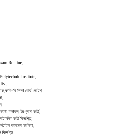
Exam Routine
olytechnic Institute
list
র্ড
কারিগরি শিক্ষা বোর্ড নোটিশ
্ট
ন
ীক্ষণের ফলাফল
ডিপ্লোমা ভর্তি
িটেকনিক ভর্তি বিজ্ঞপ্তি
েক্সটাইল কলেজের তালিকা
 বিজ্ঞপ্তি