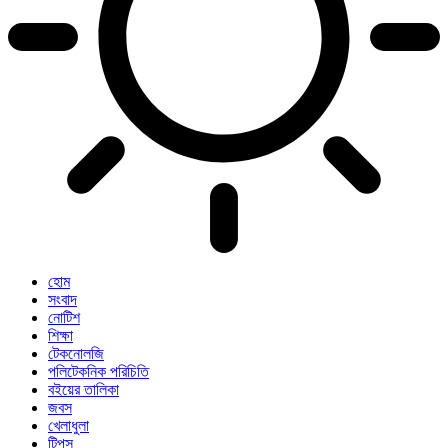
হোম
সংবাদ
নোটিশ
শিক্ষা
টেকনোলজি
পলিটেকনিক পরিচিতি
বইয়ের তালিকা
জবস
খেলাধুলা
টিপস