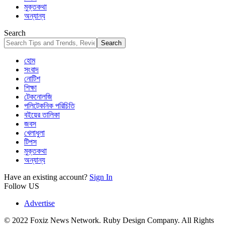
মুক্তকথা
অন্যান্য
Search
হোম
সংবাদ
নোটিশ
শিক্ষা
টেকনোলজি
পলিটেকনিক পরিচিতি
বইয়ের তালিকা
জবস
খেলাধুলা
টিপস
মুক্তকথা
অন্যান্য
Have an existing account?
Sign In
Follow US
Advertise
© 2022 Foxiz News Network. Ruby Design Company. All Rights