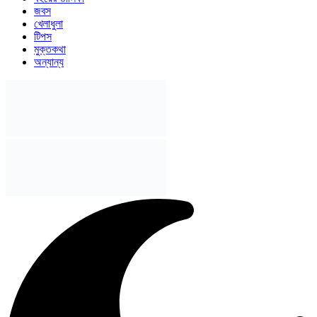
জবস
খেলাধুলা
টিপস
মুক্তকথা
অন্যান্য