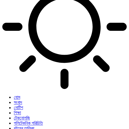
হোম
সংবাদ
নোটিশ
শিক্ষা
টেকনোলজি
পলিটেকনিক পরিচিতি
বইয়ের তালিকা