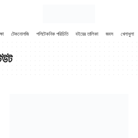
্ষা
টেকনোলজি
পলিটেকনিক পরিচিতি
বইয়ের তালিকা
জবস
খেলাধুলা
িউট