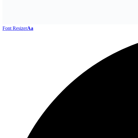
Font Resizer
Aa