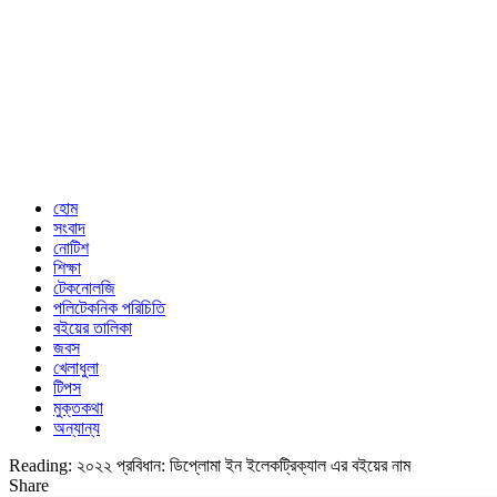
হোম
সংবাদ
নোটিশ
শিক্ষা
টেকনোলজি
পলিটেকনিক পরিচিতি
বইয়ের তালিকা
জবস
খেলাধুলা
টিপস
মুক্তকথা
অন্যান্য
Reading:
২০২২ প্রবিধান: ডিপ্লোমা ইন ইলেকট্রিক্যাল এর বইয়ের নাম
Share