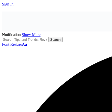
Sign In
Notification
Show More
Font Resizer
Aa